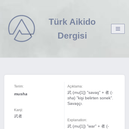
İçeriğe
Türk Aikido
geç
Dergisi
Terim:
Açıklama:
武 (
mu
[1]) "savaş" + 者 (-
musha
sha
) "kişi belirten sonek".
Savaşçı.
Kanji:
武者
Explanation:
武 (
mu
[1]) "war" + 者 (-