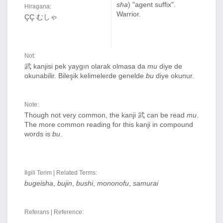
sha
) "agent suffix".
Hiragana:
Warrior.
ÇÇ むしゃ
Not:
武 kanjisi pek yaygın olarak olmasa da
mu
diye de
okunabilir. Bileşik kelimelerde genelde
bu
diye okunur.
Note:
Though not very common, the kanji 武 can be read
mu
.
The more common reading for this kanji in compound
words is
bu
.
İlgili Terim | Related Terms:
bugeisha
,
bujin
,
bushi
,
mononofu
,
samurai
Referans | Reference:
-