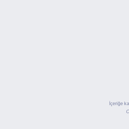
İçeriğe k
C