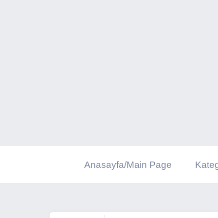
İçeriğe
geç
Anasayfa/Main Page
Kateg