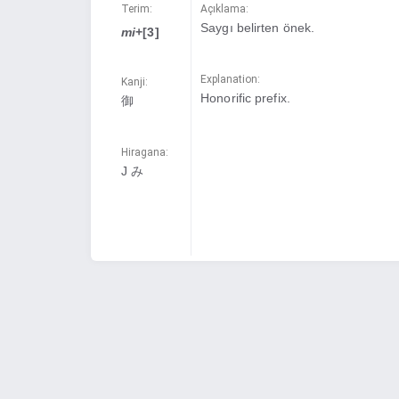
Terim:
Açıklama:
Saygı belirten önek.
mi
+[3]
Explanation:
Kanji:
Honorific prefix.
御
Hiragana:
J み