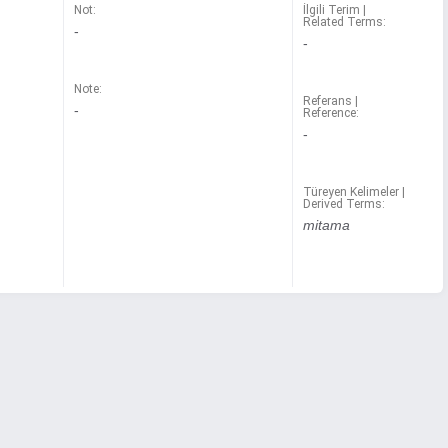
Not:
İlgili Terim |
Related Terms:
-
-
Note:
Referans |
-
Reference:
-
Türeyen Kelimeler |
Derived Terms:
mitama