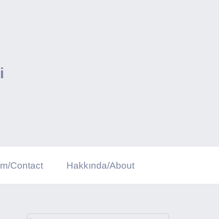
i
şim/Contact
Hakkında/About