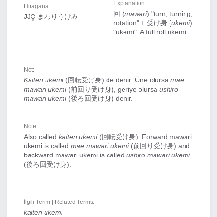
Explanation:
Hiragana:
回 (
mawari
) "turn, turning,
JJÇ まわりうけみ
rotation" + 受け身 (
ukemi
)
"ukemi". A full roll ukemi.
Not:
Kaiten ukemi
(回転受け身) de denir. Öne olursa
mae
mawari ukemi
(前回り受け身), geriye olursa
ushiro
mawari ukemi
(後ろ回受け身) denir.
Note:
Also called
kaiten ukemi
(回転受け身). Forward mawari
ukemi is called
mae mawari ukemi
(前回り受け身) and
backward mawari ukemi is called
ushiro mawari ukemi
(後ろ回受け身).
İlgili Terim | Related Terms:
kaiten ukemi