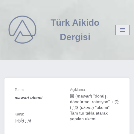
İçeriğe
Türk Aikido
geç
Dergisi
Terim:
Açıklama:
回 (
mawari
) "dönüş,
mawari ukemi
döndürme, rotasyon" + 受
け身 (
ukemi
) "ukemi".
Tam tur takla atarak
Kanji:
yapılan ukemi.
回受け身