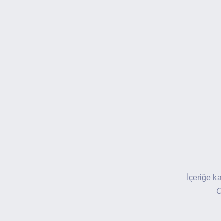
İçeriğe k
C