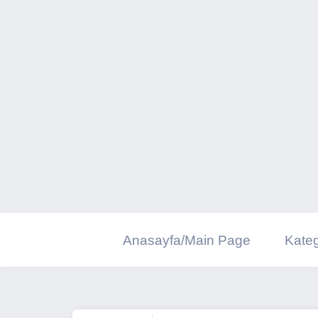
İçeriğe
geç
Anasayfa/Main Page
Kateg