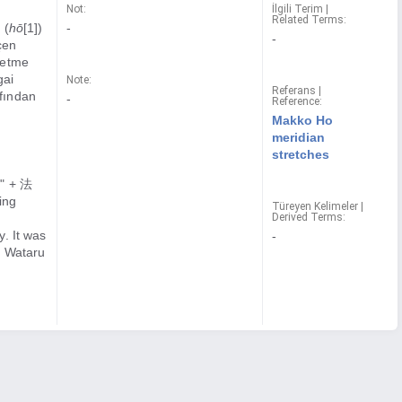
Not:
İlgili Terim |
Related Terms:
 (
hō
[1])
-
-
çen
netme
gai
Note:
Referans |
fından
-
Reference:
Makko Ho
meridian
stretches
n" + 法
ing
Türeyen Kelimeler |
Derived Terms:
. It was
-
i Wataru