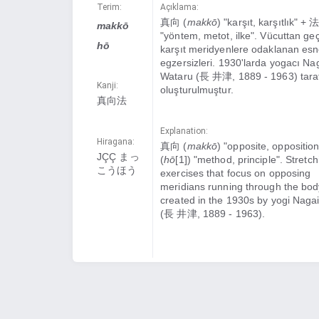
Terim:
Açıklama:
真向 (
makkō
) "karşıt, karşıtlık" + 法
makkō
"yöntem, metot, ilke". Vücuttan ge
hō
karşıt meridyenlere odaklanan es
egzersizleri. 1930'larda yogacı Na
Wataru (長 井津, 1889 - 1963) tara
Kanji:
oluşturulmuştur.
真向法
Explanation:
Hiragana:
真向 (
makkō
) "opposite, oppositio
JÇÇ まっ
(
hō
[1]) "method, principle". Stretch
こうほう
exercises that focus on opposing
meridians running through the body
created in the 1930s by yogi Naga
(長 井津, 1889 - 1963).