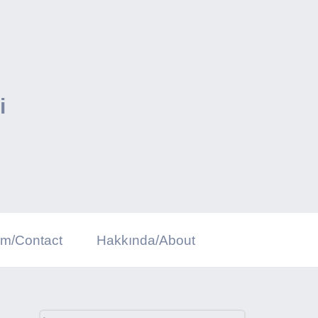
i
şim/Contact
Hakkında/About