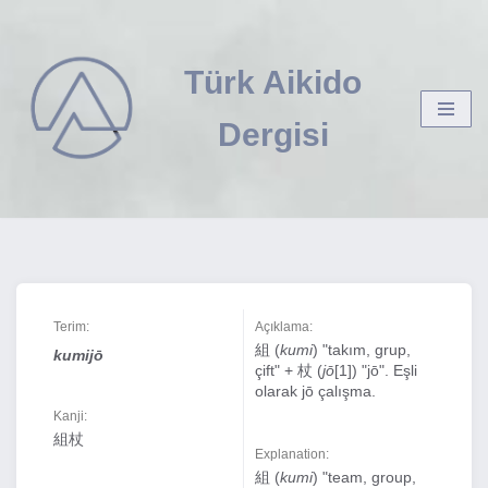
İçeriğe
Türk Aikido
geç
Dergisi
Terim:
Açıklama:
組 (
kumi
) "takım, grup,
kumijō
çift" + 杖 (
jō
[1]) "jō". Eşli
olarak jō çalışma.
Kanji:
組杖
Explanation:
組 (
kumi
) "team, group,