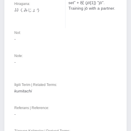
set" + 杖 (
jō
[1]) "jō".
Hiragana:
Training jō with a partner.
JJ くみじょう
Not:
-
Note:
-
İlgili Terim | Related Terms:
kumitachi
Referans | Reference:
-