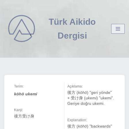
İçeriğe
Türk Aikido
geç
Dergisi
Terim:
Açıklama:
後方 (
kōhō
) "geri yönde"
kōhō ukemi
+ 受け身 (
ukemi
) "ukemi".
Geriye doğru ukemi.
Kanji:
後方受け身
Explanation:
後方 (
kōhō
) "backwards"