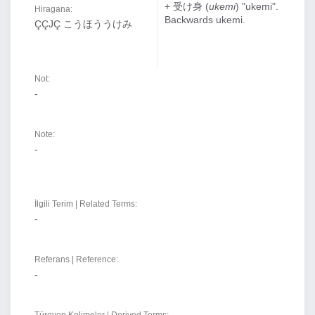
+ 受け身 (
ukemi
) "ukemi".
Hiragana:
Backwards ukemi.
ÇÇJÇ こうほううけみ
Not:
-
Note:
-
İlgili Terim | Related Terms:
-
Referans | Reference:
-