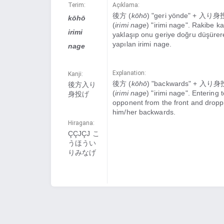
Terim:
Açıklama:
後方 (
kōhō
) "geri yönde" + 入り
kōhō
(
irimi nage
) "irimi nage". Rakibe k
irimi
yaklaşıp onu geriye doğru düşürer
yapılan irimi nage.
nage
Explanation:
Kanji:
後方 (
kōhō
) "backwards" + 入り
後方入り
(
irimi nage
) "irimi nage". Entering 
身投げ
opponent from the front and dropp
him/her backwards.
Hiragana:
ÇÇJÇJ こ
うほうい
りみなげ