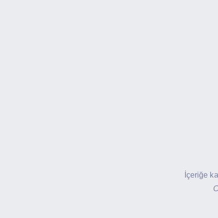
İçeriğe k
C