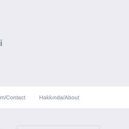
i
şim/Contact
Hakkında/About