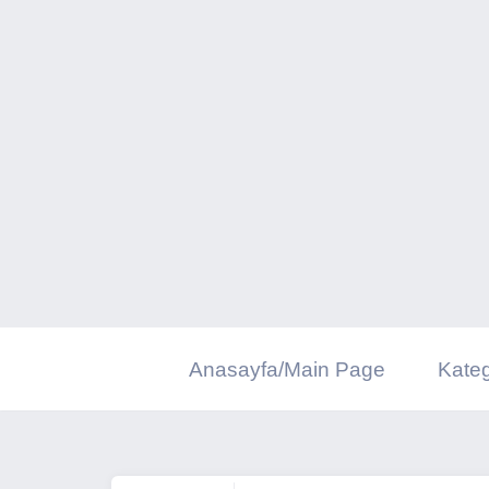
İçeriğe
geç
Anasayfa/Main Page
Kateg