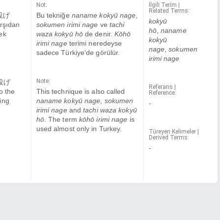
Not:
İlgili Terim |
Related Terms:
身投げ
Bu tekniğe
naname kokyū nage
,
kokyū
arşıdan
sokumen irimi nage
ve
tachi
hō
,
naname
ek
waza kokyū hō
de denir.
Kōhō
kokyū
irimi nage
terimi neredeyse
nage
,
sokumen
sadece Türkiye'de görülür.
irimi nage
Note:
身投げ
Referans |
to the
This technique is also called
Reference:
ing
naname kokyū nage
,
sokumen
-
irimi nage
and
tachi waza kokyū
hō
. The term
kōhō irimi nage
is
used almost only in Turkey.
Türeyen Kelimeler |
Derived Terms:
-