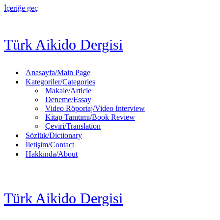
İçeriğe geç
Türk Aikido Dergisi
Anasayfa/Main Page
Kategoriler/Categories
Makale/Article
Deneme/Essay
Video Röportaj/Video Interview
Kitap Tanıtımı/Book Review
Çeviri/Translation
Sözlük/Dictionary
İletişim/Contact
Hakkında/About
Türk Aikido Dergisi