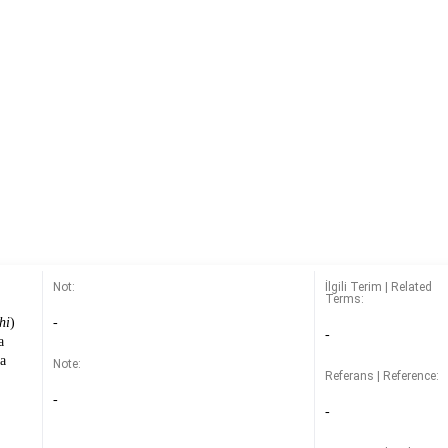
Not:
İlgili Terim | Related
Terms:
chi
)
-
-
a
ya
Note:
Referans | Reference:
-
-