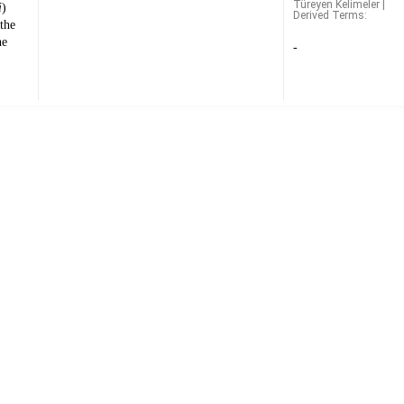
Türeyen Kelimeler |
i
)
Derived Terms:
 the
he
-