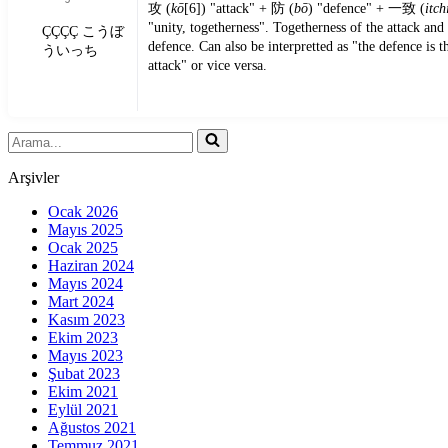
攻 (
kō
[6]) "attack" + 防 (
bō
) "defence" + 一致 (
itch
"unity, togetherness". Togetherness of the attack and
ÇÇÇÇ こうぼ
defence. Can also be interpretted as "the defence is t
ういっち
attack" or vice versa.
Arşivler
Ocak 2026
Mayıs 2025
Ocak 2025
Haziran 2024
Mayıs 2024
Mart 2024
Kasım 2023
Ekim 2023
Mayıs 2023
Şubat 2023
Ekim 2021
Eylül 2021
Ağustos 2021
Temmuz 2021