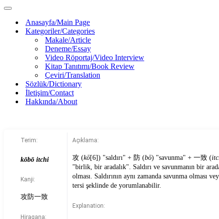
Anasayfa/Main Page
Kategoriler/Categories
Makale/Article
Deneme/Essay
Video Röportaj/Video Interview
Kitap Tanıtımı/Book Review
Çeviri/Translation
Sözlük/Dictionary
İletişim/Contact
Hakkında/About
Terim:
Açıklama:
攻 (
kō
[6]) "saldırı" + 防 (
bō
) "savunma" + 一致 (
it
kōbō itchi
"birlik, bir aradalık". Saldırı ve savunmanın bir arad
olması. Saldırının aynı zamanda savunma olması ve
Kanji:
tersi şeklinde de yorumlanabilir.
攻防一致
Explanation:
Hiragana: