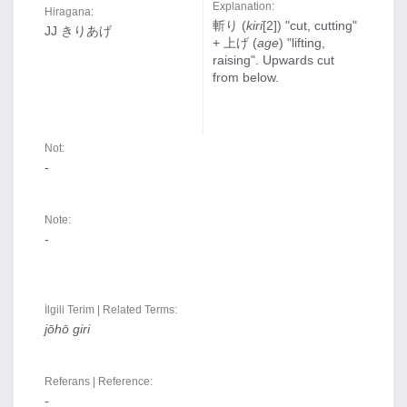
Explanation:
Hiragana:
斬り (
kiri
[2]) "cut, cutting"
JJ きりあげ
+ 上げ (
age
) "lifting,
raising". Upwards cut
from below.
Not:
-
Note:
-
İlgili Terim | Related Terms:
jōhō giri
Referans | Reference:
-