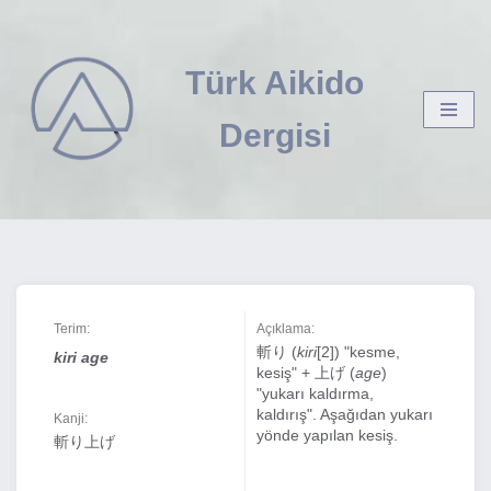
İçeriğe
Türk Aikido
geç
Dergisi
Terim:
Açıklama:
斬り (
kiri
[2]) "kesme,
kiri age
kesiş" + 上げ (
age
)
"yukarı kaldırma,
kaldırış". Aşağıdan yukarı
Kanji:
yönde yapılan kesiş.
斬り上げ