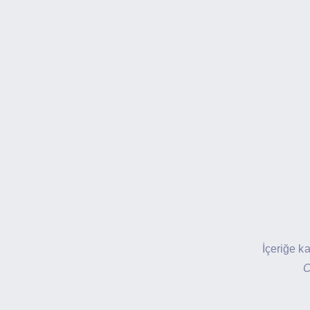
İçeriğe k
C