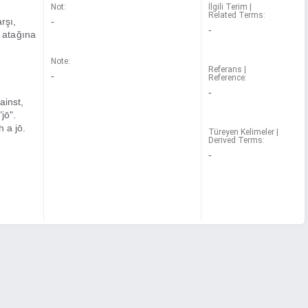
Not:
İlgili Terim |
Related Terms:
arşı,
-
-
n atağına
Note:
Referans |
-
Reference:
-
ainst,
"jō".
 a jō.
Türeyen Kelimeler |
Derived Terms:
-