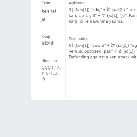
Terim:
Açıklama:
剣 (
ken
[1]) "kılıç" + 対 (
tai
[2]) "-e k
ken tai
karşıt, zıt, çift" + 丈 (
jō
[1]) "jō". Ke
jō
karşı jō ile savunma yapma.
Kanji:
Explanation:
剣対丈
剣 (
ken
[1]) "sword" + 対 (
tai
[2]) "ag
versus, opposed, pair" + 丈 (
jō
[1]) 
Defending against a ken attack with
Hiragana:
ÇÇÇ けん
たいじょ
う