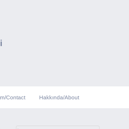
i
şim/Contact
Hakkında/About