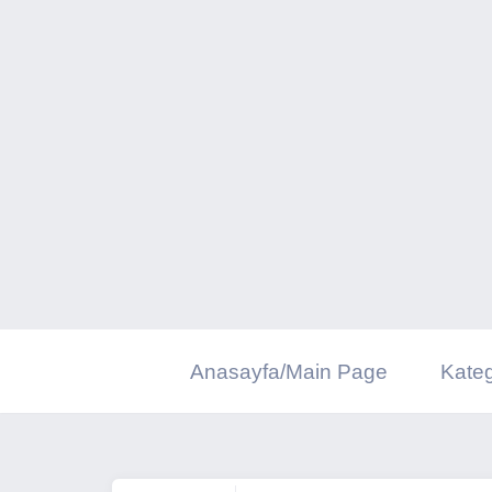
İçeriğe
geç
Anasayfa/Main Page
Kateg