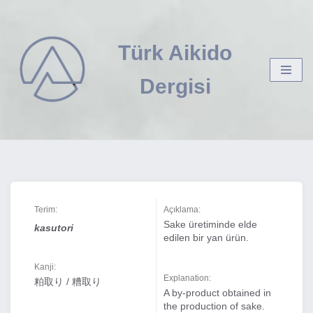
İçeriğe
Türk Aikido
geç
Dergisi
Terim:
Açıklama:
Sake üretiminde elde
kasutori
edilen bir yan ürün.
Kanji:
Explanation:
粕取り / 糟取り
A by-product obtained in
the production of sake.