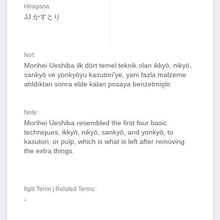
Hiragana:
JJ かすとり
Not:
Morihei Ueshiba ilk dört temel teknik olan ikkyō, nikyō,
sankyō ve yonkyōyu kasutori'ye, yani fazla malzeme
atıldıktan sonra elde kalan posaya benzetmiştir.
Note:
Morihei Ueshiba resembled the first four basic
techniques, ikkyō, nikyō, sankyō, and yonkyō, to
kasutori, or pulp, which is what is left after removing
the extra things.
İlgili Terim | Related Terms:
-