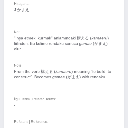
Hiragana:
J かまえ
Not:
"İnşa etmek, kurmak" anlamındaki 構える (
kamaeru
)
fiilinden. Bu kelime rendaku sonucu
gamae
(がまえ)
olur.
Note:
From the verb 構える (
kamaeru
) meaning "to build, to
construct". Becomes
gamae
(がまえ) with rendaku.
İlgili Terim | Related Terms:
-
Referans | Reference:
-