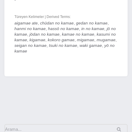
Türeyen Kelimeler | Derived Terms:
aigamae ate
,
chūdan no kamae
,
gedan no kamae
,
hanmi no kamae
,
hassō no kamae
,
in no kamae
,
jō no
kamae
,
jōdan no kamae
,
kamae no kamae
,
kasumi no
kamae
,
kigamae
,
kokoro gamae
,
migamae
,
mugamae
,
seigan no kamae
,
tsuki no kamae
,
waki gamae
,
yō no
kamae