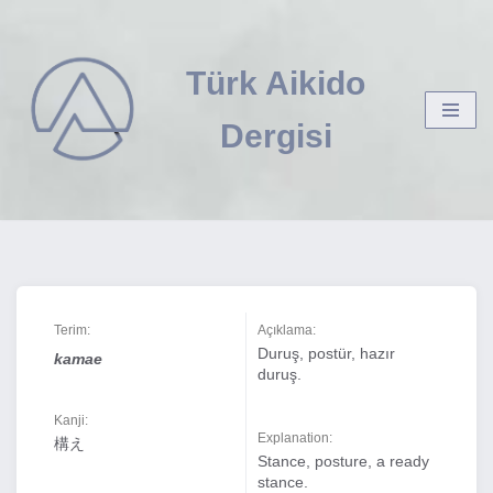
İçeriğe
Türk Aikido
geç
Dergisi
Terim:
Açıklama:
Duruş, postür, hazır
kamae
duruş.
Kanji:
Explanation:
構え
Stance, posture, a ready
stance.