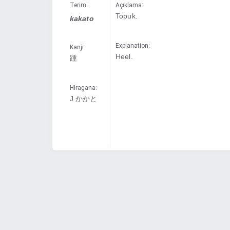
Terim:
Açıklama:
Topuk.
kakato
Explanation:
Kanji:
Heel.
踵
Hiragana:
J かかと