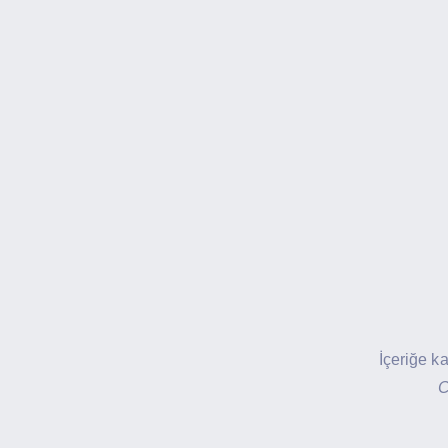
İçeriğe k
C