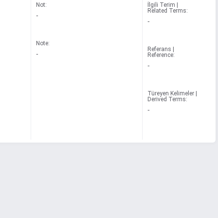
Not:
İlgili Terim |
Related Terms:
-
-
Note:
Referans |
-
Reference:
-
Türeyen Kelimeler |
Derived Terms:
-