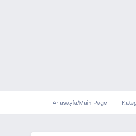
İçeriğe
geç
Anasayfa/Main Page
Kateg