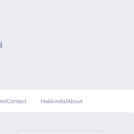
i
şim/Contact
Hakkında/About