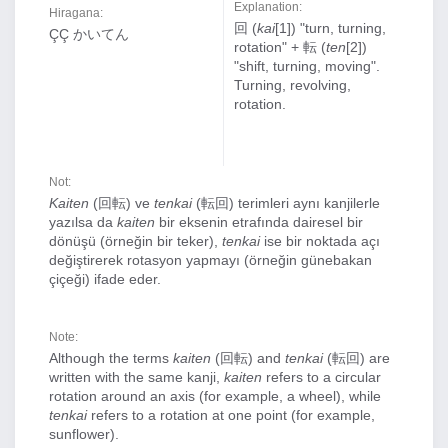
Explanation:
Hiragana:
回 (
kai
[1]) "turn, turning,
ÇÇ かいてん
rotation" + 転 (
ten
[2])
"shift, turning, moving".
Turning, revolving,
rotation.
Not:
Kaiten
(回転) ve
tenkai
(転回) terimleri aynı kanjilerle
yazılsa da
kaiten
bir eksenin etrafında dairesel bir
dönüşü (örneğin bir teker),
tenkai
ise bir noktada açı
değiştirerek rotasyon yapmayı (örneğin günebakan
çiçeği) ifade eder.
Note:
Although the terms
kaiten
(回転) and
tenkai
(転回) are
written with the same kanji,
kaiten
refers to a circular
rotation around an axis (for example, a wheel), while
tenkai
refers to a rotation at one point (for example,
sunflower).