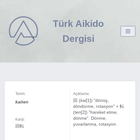
İçeriğe
Türk Aikido
geç
Dergisi
Terim:
Açıklama:
回 (
kai
[1]) "dönüş,
kaiten
döndürme, rotasyon" + 転
(
ten
[2]) "hareket etme,
dönme". Dönme,
Kanji:
yuvarlanma, rotasyon.
回転