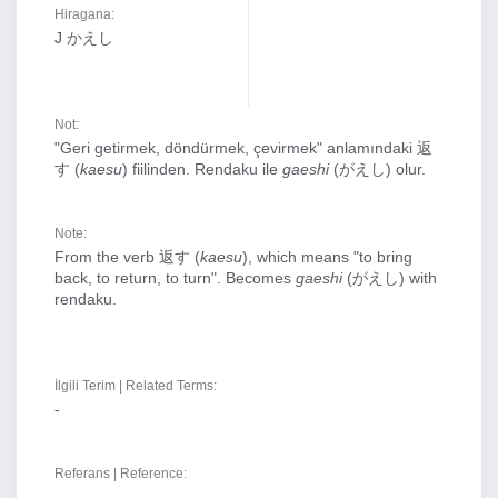
Hiragana:
J かえし
Not:
"Geri getirmek, döndürmek, çevirmek" anlamındaki 返
す (
kaesu
) fiilinden. Rendaku ile
gaeshi
(がえし) olur.
Note:
From the verb 返す (
kaesu
), which means "to bring
back, to return, to turn". Becomes
gaeshi
(がえし) with
rendaku.
İlgili Terim | Related Terms:
-
Referans | Reference:
-