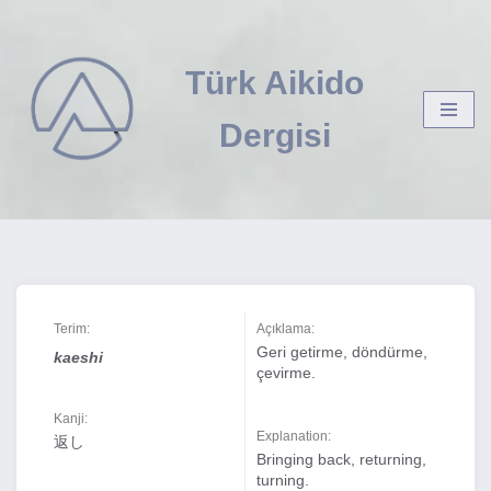
İçeriğe
Türk Aikido
geç
Dergisi
Terim:
Açıklama:
Geri getirme, döndürme,
kaeshi
çevirme.
Kanji:
Explanation:
返し
Bringing back, returning,
turning.