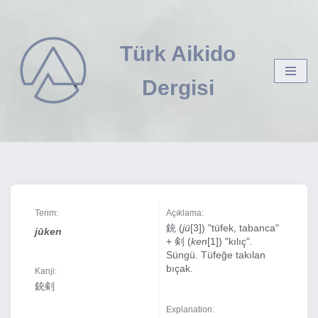
İçeriğe
Türk Aikido
geç
Dergisi
Terim:
Açıklama:
銃 (
jū
[3]) "tüfek, tabanca"
jūken
+ 剣 (
ken
[1]) "kılıç".
Süngü. Tüfeğe takılan
bıçak.
Kanji:
銃剣
Explanation: