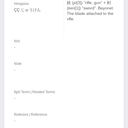
銃 (
jū
[3]) "rifle, gun" + 剣
Hiragana:
(
ken
[1]) "sword". Bayonet.
ÇÇ じゅうけん
The blade attached to the
rifle.
Not:
-
Note:
-
İlgili Terim | Related Terms:
-
Referans | Reference:
-