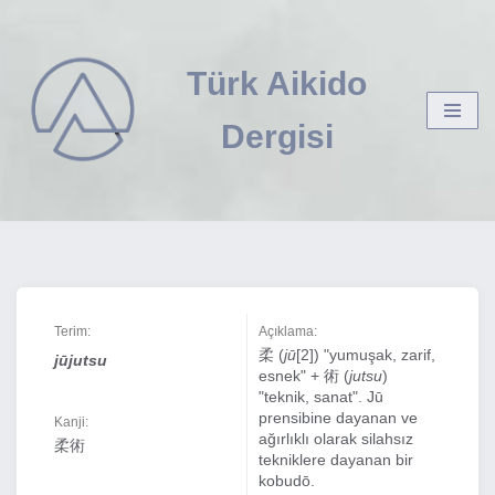
İçeriğe
Türk Aikido
geç
Dergisi
Terim:
Açıklama:
柔 (
jū
[2]) "yumuşak, zarif,
jūjutsu
esnek" + 術 (
jutsu
)
"teknik, sanat". Jū
prensibine dayanan ve
Kanji:
ağırlıklı olarak silahsız
柔術
tekniklere dayanan bir
kobudō.