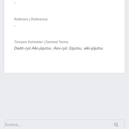
-
Referans | Reference:
-
Türeyen Kelimeler | Derived Terms:
Daitō-ryū Aiki-jūjutsu
,
Aioi-ryū Jūjutsu
,
aiki-jūjutsu