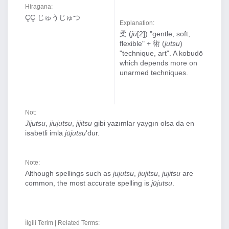
Hiragana:
ÇÇ じゅうじゅつ
Explanation:
柔 (
jū
[2]) "gentle, soft,
flexible" + 術 (
jutsu
)
"technique, art". A kobudō
which depends more on
unarmed techniques.
Not:
Jijutsu
,
jiujutsu
,
jijitsu
gibi yazımlar yaygın olsa da en
isabetli imla
jūjutsu
'dur.
Note:
Although spellings such as
jujutsu
,
jiujitsu
,
jujitsu
are
common, the most accurate spelling is
jūjutsu
.
İlgili Terim | Related Terms: