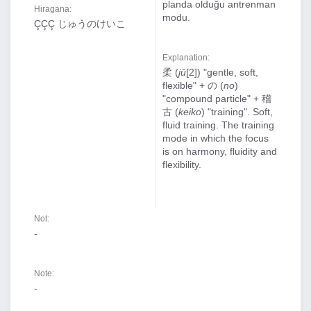
planda olduğu antrenman
Hiragana:
modu.
ÇÇÇ じゅうのけいこ
Explanation:
柔 (
jū
[2]) "gentle, soft,
flexible" + の (
no
)
"compound particle" + 稽
古 (
keiko
) "training". Soft,
fluid training. The training
mode in which the focus
is on harmony, fluidity and
flexibility.
Not:
-
Note:
-