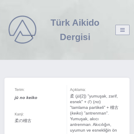
İçeriğe
Türk Aikido
geç
Dergisi
Terim:
Açıklama:
柔 (
jū
[2]) "yumuşak, zarif,
jū no keiko
esnek" + の (
no
)
"tamlama partikeli" + 稽古
(
keiko
) "antrenman".
Kanji:
Yumuşak, akıcı
柔の稽古
antrenman. Akıcılığın,
uyumun ve esnekliğin ön