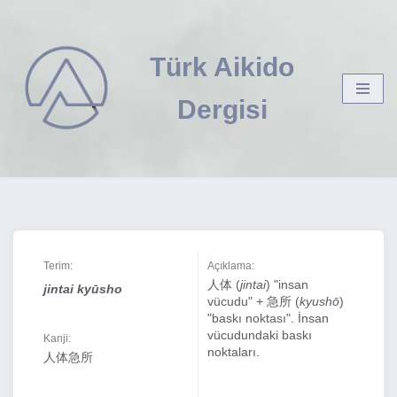
İçeriğe
Türk Aikido
geç
Dergisi
Terim:
Açıklama:
人体 (
jintai
) "insan
jintai kyūsho
vücudu" + 急所 (
kyushō
)
"baskı noktası". İnsan
vücudundaki baskı
Kanji:
noktaları.
人体急所