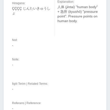
Explanation:
Hiragana:
人体 (
jintai
) "human body"
ÇÇÇÇ じんたいきゅうし
+ 急所 (
kyushō
) "pressure
ょ
point". Pressure points on
human body.
Not:
-
Note:
-
İlgili Terim | Related Terms:
-
Referans | Reference:
-