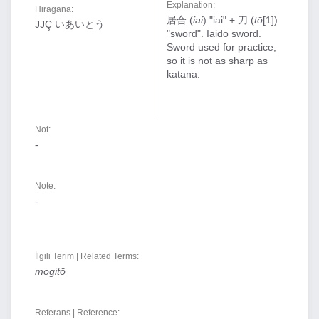
Explanation:
Hiragana:
居合 (
iai
) "iai" + 刀 (
tō
[1])
JJÇ いあいとう
"sword". Iaido sword.
Sword used for practice,
so it is not as sharp as
katana.
Not:
-
Note:
-
İlgili Terim | Related Terms:
mogitō
Referans | Reference: