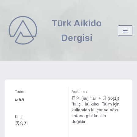
İçeriğe
Türk Aikido
geç
Dergisi
Terim:
Açıklama:
居合 (
iai
) "iai" + 刀 (
tō
[1])
iaitō
"kılıç". İai kılıcı. Talim için
kullanılan kılıçtır ve ağzı
katana gibi keskin
Kanji:
değildir.
居合刀