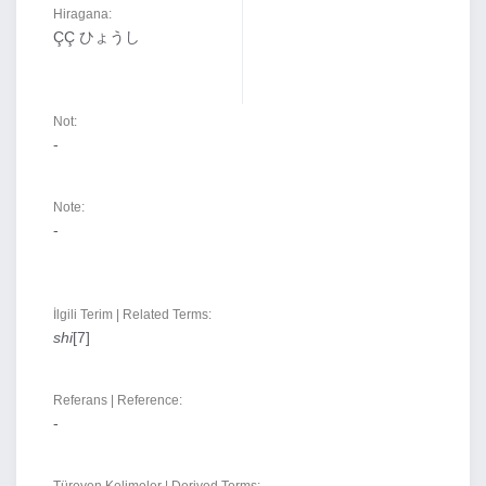
Hiragana:
ÇÇ ひょうし
Not:
-
Note:
-
İlgili Terim | Related Terms:
shi
[7]
Referans | Reference:
-