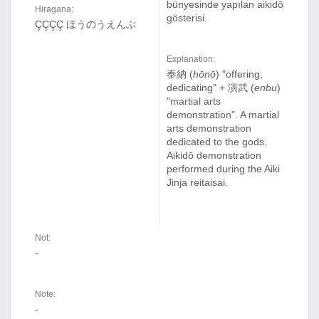
bünyesinde yapılan aikidō
Hiragana:
gösterisi.
ÇÇÇÇ ほうのうえんぶ
Explanation:
奉納 (
hōnō
) "offering,
dedicating" + 演武 (
enbu
)
"martial arts
demonstration". A martial
arts demonstration
dedicated to the gods.
Aikidō demonstration
performed during the Aiki
Jinja reitaisai.
Not:
-
Note:
-