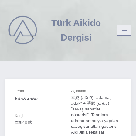
İçeriğe
Türk Aikido
geç
Dergisi
Terim:
Açıklama:
奉納 (
hōnō
) "adama,
hōnō enbu
adak" + 演武 (
enbu
)
"savaş sanatları
gösterisi". Tanrılara
Kanji:
adama amacıyla yapılan
奉納演武
savaş sanatları gösterisi.
Aiki Jinja reitaisai