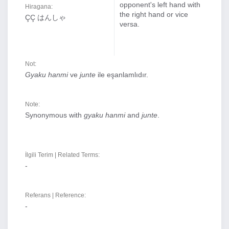
opponent's left hand with
Hiragana:
the right hand or vice
ÇÇ はんしゃ
versa.
Not:
Gyaku hanmi
ve
junte
ile eşanlamlıdır.
Note:
Synonymous with
gyaku hanmi
and
junte
.
İlgili Terim | Related Terms:
-
Referans | Reference:
-