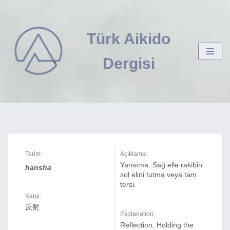
İçeriğe
Türk Aikido
geç
Dergisi
Terim:
Açıklama:
Yansıma. Sağ elle rakibin
hansha
sol elini tutma veya tam
tersi.
Kanji:
反射
Explanation:
Reflection. Holding the