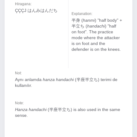
Hiragana:
ÇÇÇJ はんみはんだち
Explanation:
半身 (
hanmi
) "half body" +
半立ち (
handachi
) "half
on foot". The practice
mode where the attacker
is on foot and the
defender is on the knees.
Not:
Aynı anlamda
hanza handachi
(半座半立ち) terimi de
kullanılır.
Note:
Hanza handachi
(半座半立ち) is also used in the same
sense.