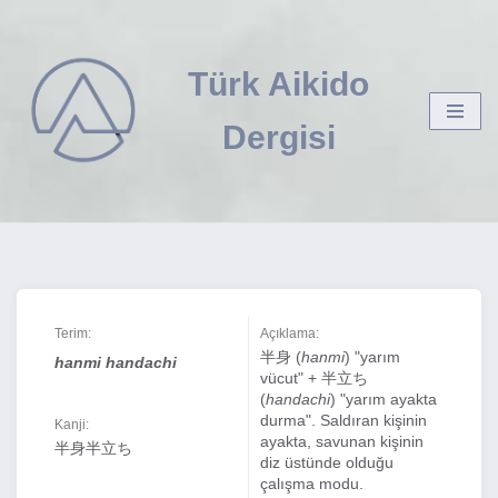
İçeriğe
Türk Aikido
geç
Dergisi
Terim:
Açıklama:
半身 (
hanmi
) "yarım
hanmi handachi
vücut" + 半立ち
(
handachi
) "yarım ayakta
durma". Saldıran kişinin
Kanji:
ayakta, savunan kişinin
半身半立ち
diz üstünde olduğu
çalışma modu.