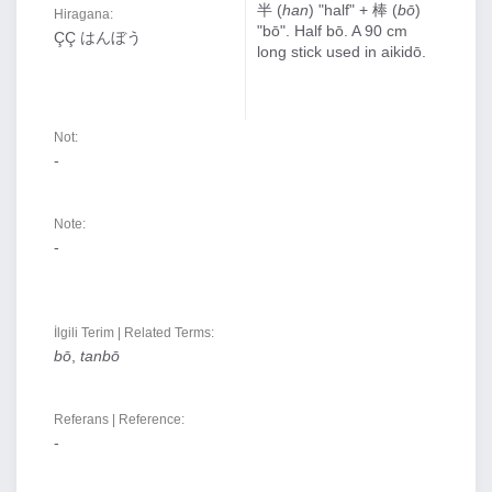
半 (
han
) "half" + 棒 (
bō
)
Hiragana:
"bō". Half bō. A 90 cm
ÇÇ はんぼう
long stick used in aikidō.
Not:
-
Note:
-
İlgili Terim | Related Terms:
bō
,
tanbō
Referans | Reference:
-