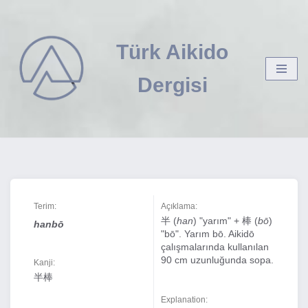
İçeriğe
Türk Aikido
geç
Dergisi
Terim:
Açıklama:
半 (
han
) "yarım" + 棒 (
bō
)
hanbō
"bō". Yarım bō. Aikidō
çalışmalarında kullanılan
90 cm uzunluğunda sopa.
Kanji:
半棒
Explanation: