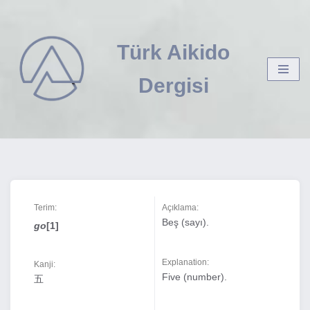
İçeriğe
Türk Aikido
geç
Dergisi
Terim:
Açıklama:
Beş (sayı).
go
[1]
Explanation:
Kanji:
Five (number).
五