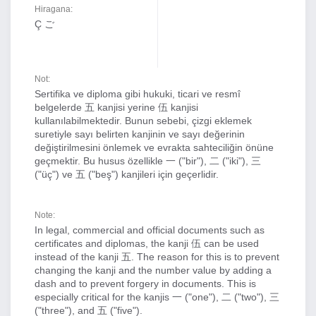
Hiragana:
Ç ご
Not:
Sertifika ve diploma gibi hukuki, ticari ve resmî
belgelerde 五 kanjisi yerine 伍 kanjisi
kullanılabilmektedir. Bunun sebebi, çizgi eklemek
suretiyle sayı belirten kanjinin ve sayı değerinin
değiştirilmesini önlemek ve evrakta sahteciliğin önüne
geçmektir. Bu husus özellikle 一 ("bir"), 二 ("iki"), 三
("üç") ve 五 ("beş") kanjileri için geçerlidir.
Note:
In legal, commercial and official documents such as
certificates and diplomas, the kanji 伍 can be used
instead of the kanji 五. The reason for this is to prevent
changing the kanji and the number value by adding a
dash and to prevent forgery in documents. This is
especially critical for the kanjis 一 ("one"), 二 ("two"), 三
("three"), and 五 ("five").