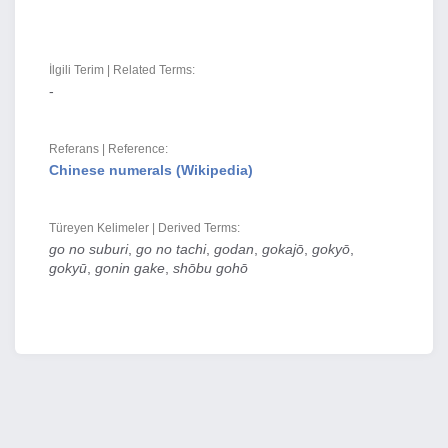
İlgili Terim | Related Terms:
-
Referans | Reference:
Chinese numerals (Wikipedia)
Türeyen Kelimeler | Derived Terms:
go no suburi
,
go no tachi
,
godan
,
gokajō
,
gokyō
,
gokyū
,
gonin gake
,
shōbu gohō