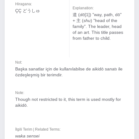
Hiragana:
Explanation:
ÇÇ どうしゅ
道 (
dō
[1]) "way, path, dō"
+ 主 (
shu
) "head of the
family". The leader, head
of an art. This title passes
from father to child.
Not:
Başka sanatlar için de kullanılabilse de aikidō sanatı ile
özdeşleşmiş bir terimdir.
Note:
Though not restricted to it, this term is used mostly for
aikidō.
İlgili Terim | Related Terms:
waka sensei