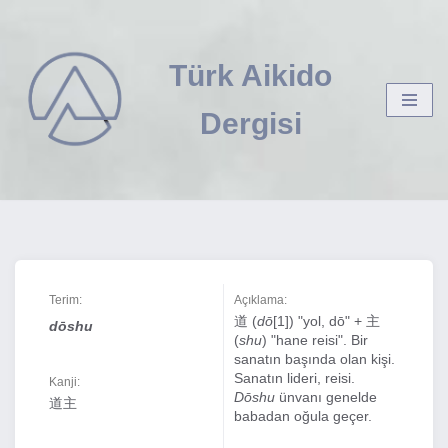
İçeriğe
Türk Aikido
geç
Dergisi
Terim:
Açıklama:
道 (
dō
[1]) "yol, dō" + 主
dōshu
(
shu
) "hane reisi". Bir
sanatın başında olan kişi.
Sanatın lideri, reisi.
Kanji:
Dōshu
ünvanı genelde
道主
babadan oğula geçer.