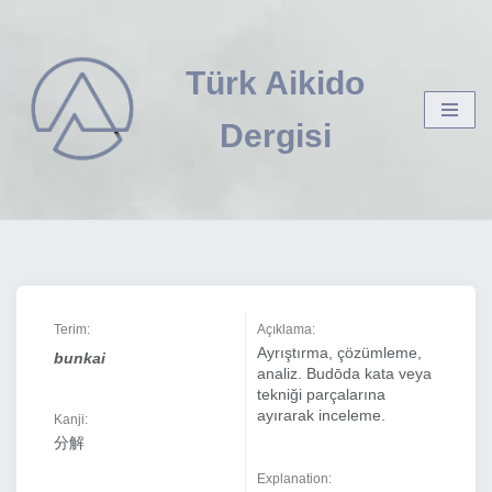
İçeriğe
Türk Aikido
geç
Dergisi
Terim:
Açıklama:
Ayrıştırma, çözümleme,
bunkai
analiz. Budōda kata veya
tekniği parçalarına
ayırarak inceleme.
Kanji:
分解
Explanation: