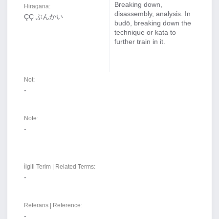
Breaking down,
Hiragana:
disassembly, analysis. In
ÇÇ ぶんかい
budō, breaking down the
technique or kata to
further train in it.
Not:
-
Note:
-
İlgili Terim | Related Terms:
-
Referans | Reference:
-