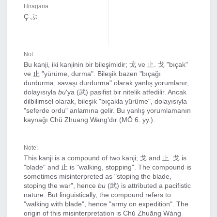
Hiragana:
Ç ぶ
Not:
Bu kanji, iki kanjinin bir bileşimidir; 戈 ve 止. 戈 "bıçak"
ve 止 "yürüme, durma". Bileşik bazen "bıçağı
durdurma, savaşı durdurma" olarak yanlış yorumlanır,
dolayısıyla
bu
'ya (武) pasifist bir nitelik atfedilir. Ancak
dilbilimsel olarak, bileşik "bıçakla yürüme", dolayısıyla
"seferde ordu" anlamına gelir. Bu yanlış yorumlamanın
kaynağı Chǔ Zhuang Wang'dır (MÖ 6. yy.).
Note:
This kanji is a compound of two kanji; 戈 and 止. 戈 is
"blade" and 止 is "walking, stopping". The compound is
sometimes misinterpreted as "stoping the blade,
stoping the war", hence
bu
(武) is attributed a pacifistic
nature. But linguistically, the compound refers to
"walking with blade", hence "army on expedition". The
origin of this misinterpretation is Chǔ Zhuāng Wáng