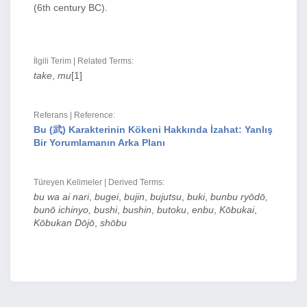
(6th century BC).
İlgili Terim | Related Terms:
take
,
mu
[1]
Referans | Reference:
Bu (武) Karakterinin Kökeni Hakkında İzahat: Yanlış
Bir Yorumlamanın Arka Planı
Türeyen Kelimeler | Derived Terms:
bu wa ai nari
,
bugei
,
bujin
,
bujutsu
,
buki
,
bunbu ryōdō,
bunō ichinyo, bushi
,
bushin
,
butoku
,
enbu
,
Kōbukai
,
Kōbukan Dōjō
,
shōbu