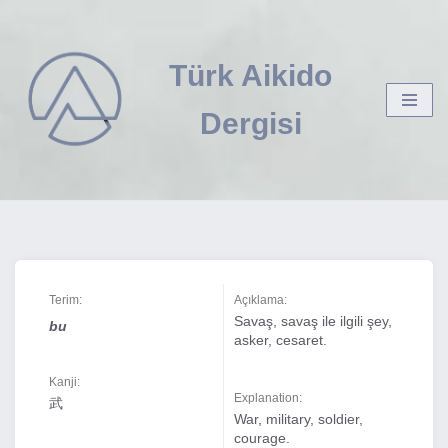
İçeriğe
Türk Aikido
geç
Dergisi
Terim:
Açıklama:
Savaş, savaş ile ilgili şey,
bu
asker, cesaret.
Kanji:
Explanation:
武
War, military, soldier,
courage.