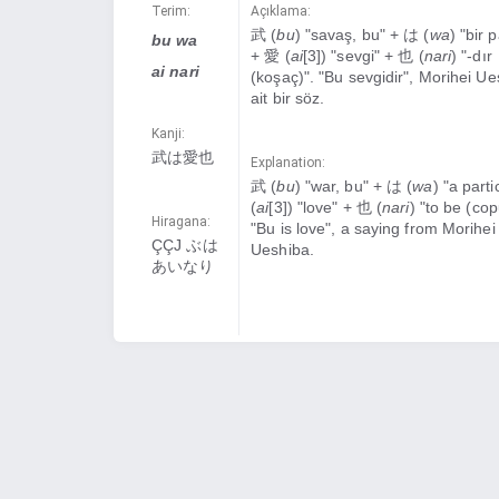
Terim:
Açıklama:
武 (
bu
) "savaş, bu" + は (
wa
) "bir p
bu wa
+ 愛 (
ai
[3]) "sevgi" + 也 (
nari
) "-dır
ai nari
(koşaç)". "Bu sevgidir", Morihei Ue
ait bir söz.
Kanji:
武は愛也
Explanation:
武 (
bu
) "war, bu" + は (
wa
) "a part
(
ai
[3]) "love" + 也 (
nari
) "to be (cop
Hiragana:
"Bu is love", a saying from Morihei
ÇÇJ ぶは
Ueshiba.
あいなり