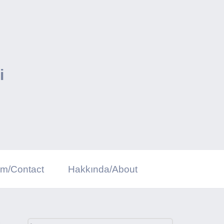
i
şim/Contact
Hakkında/About