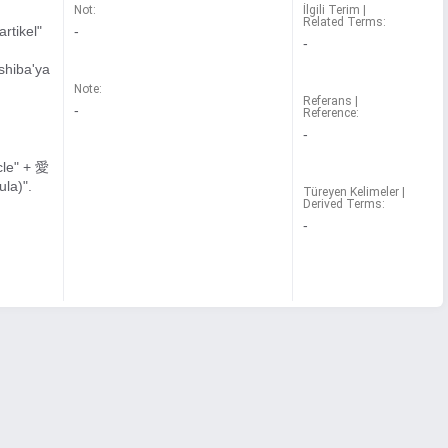
Not:
İlgili Terim |
Related Terms:
artikel"
-
-
shiba'ya
Note:
Referans |
-
Reference:
-
icle" + 愛
ula)".
Türeyen Kelimeler |
Derived Terms:
-