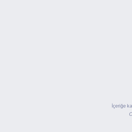
İçeriğe k
C