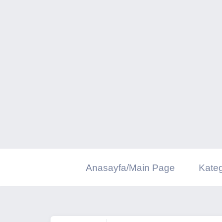
İçeriğe
geç
Anasayfa/Main Page
Kateg