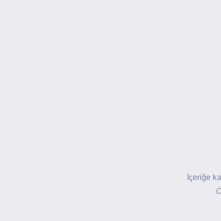
İçeriğe k
C