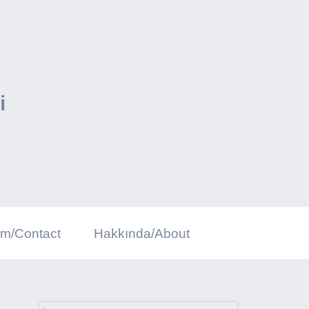
i
şim/Contact
Hakkında/About