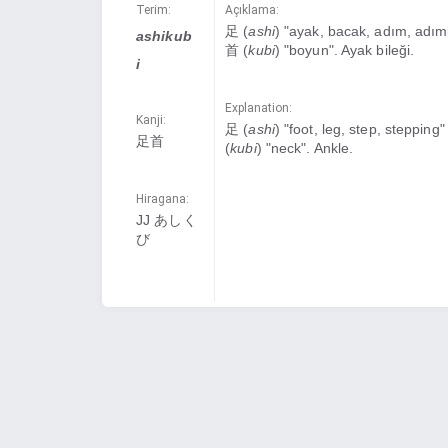
Terim:
Açıklama:
足 (
ashi
) "ayak, bacak, adım, adı
ashikub
首 (
kubi
) "boyun". Ayak bileği.
i
Explanation:
Kanji:
足 (
ashi
) "foot, leg, step, stepping
足首
(
kubi
) "neck". Ankle.
Hiragana:
JJ あしく
び