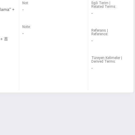
Not:
İlgili Terim |
Related Terms:
mlama" +
-
-
Note:
Referans |
-
Reference:
" + 首
-
Türeyen Kelimeler |
Derived Terms:
-