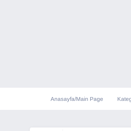
İçeriğe
geç
Anasayfa/Main Page
Kateg