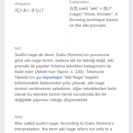
Explanation:
Hiragana:
合気 (
aiki
) "aiki" + 投げ
JÇJ あいきなげ
(
nage
) "throw, thrower". A
throwing technique based
on the aiki principle.
Not:
Sudōri nage
de denir. Gaku Homma'nın yorumuna
göre
aiki nage
terimi, sadece tek bir tekniği değil, aiki
prensibi ile yapılan fırlatma teknikleri kategorisini de
ifade eder (
Aikido'nun Yapısı
, s. 130). Tokimune
Takeda'nın
şu röportajın
"Aiki Nage" başlıklı
bölümündeki ifadesinden yola çıkarak,
aiki nage
isminin verilmesinin sebebinin, diğer tekniklerden farklı
olarak bu teknikte torinin kendi vücudunda âni bir
değişiklik yapması olduğu düşünülebilir.
Note:
Also called
sudōri nage
. According to Gaku Homma's
interpretation, the term
aiki nage
refers not only to a