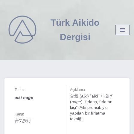
İçeriğe
Türk Aikido
geç
Dergisi
Terim:
Açıklama:
合気 (
aiki
) "aiki" + 投げ
aiki nage
(
nage
) "fırlatış, fırlatan
kişi". Aiki prensibiyle
yapılan bir fırlatma
Kanji:
tekniği.
合気投げ