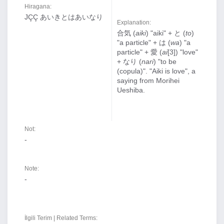
Hiragana:
JÇÇ あいきとはあいなり
Explanation:
合気 (
aiki
) "aiki" + と (
to
)
"a particle" + は (
wa
) "a
particle" + 愛 (
ai
[3]) "love"
+ なり (
nari
) "to be
(copula)". "Aiki is love", a
saying from Morihei
Ueshiba.
Not:
-
Note:
-
İlgili Terim | Related Terms: