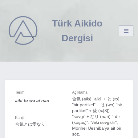
İçeriğe
Türk Aikido
geç
Dergisi
Terim:
Açıklama:
合気 (
aiki
) "aiki" + と (
to
)
aiki to wa ai nari
"bir partikel" + は (
wa
) "bir
partikel" + 愛 (
ai
[3])
"sevgi" + なり (nari) "-dır
Kanji:
(koşaç)". "Aiki sevgidir",
合気とは愛なり
Morihei Ueshiba'ya ait bir
söz.