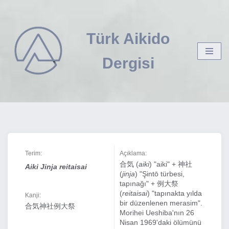
İçeriğe
Türk Aikido
geç
Dergisi
Terim:
Açıklama:
合気 (
aiki
) "aiki" + 神社
Aiki Jinja reitaisai
(
jinja
) "Şintō türbesi,
tapınağı" + 例大祭
(
reitaisai
) "tapınakta yılda
Kanji:
bir düzenlenen merasim".
合気神社例大祭
Morihei Ueshiba'nın 26
Nisan 1969'daki ölümünü