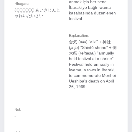
anmak için her sene
Hiragana:
İbaraki'ye bağlı İwama
JÇÇÇÇÇÇ あいきじんじ
kasabasında düzenlenen
ゃれいたいさい
festival.
Explanation:
合気 (
aiki
) "aiki" + 神社
(
jinja
) "Shintō shrine" + 例
大祭 (
reitaisai
) "annually
held festival at a shrine".
Festival held annually in
Iwama, a town in Ibaraki,
to commemorate Morihei
Ueshiba's death on April
26, 1969.
Not:
-